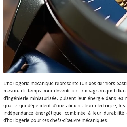
L’horlogerie mécanique représente l’un des derniers basti
mesure du temps pour devenir un compagnon quotidien sop
d’ingénierie miniaturisée, puisent leur énergie dans l
quartz qui dépendent d’une alimentation électrique, le
indépendance énergétique, combinée à leur durabilité 
d’horlogerie pour ces chefs-d’œuvre mécaniques.