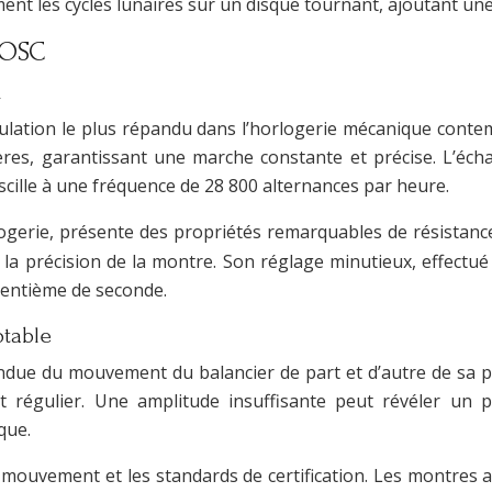
ment les cycles lunaires sur un disque tournant, ajoutant u
 COSC
x
lation le plus répandu dans l’horlogerie mécanique contem
lières, garantissant une marche constante et précise. L’éc
oscille à une fréquence de 28 800 alternances par heure.
logerie, présente des propriétés remarquables de résistanc
 la précision de la montre. Son réglage minutieux, effectué
 centième de seconde.
ptable
endue du mouvement du balancier de part et d’autre de sa p
t régulier. Une amplitude insuffisante peut révéler un 
que.
u mouvement et les standards de certification. Les montres