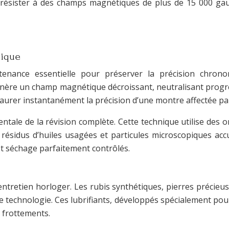
sister à des champs magnétiques de plus de 15 000 gauss,
nique
enance essentielle pour préserver la précision chronom
génère un champ magnétique décroissant, neutralisant progr
taurer instantanément la précision d’une montre affectée p
tale de la révision complète. Cette technique utilise des 
 résidus d’huiles usagées et particules microscopiques a
et séchage parfaitement contrôlés.
 l’entretien horloger. Les rubis synthétiques, pierres précie
e technologie. Ces lubrifiants, développés spécialement pour
 frottements.