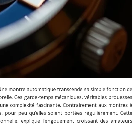
é. Une montre automatique transcende sa simple fonction de
orelle. Ces garde-temps mécaniques, véritables prouesses
’une complexité fascinante. Contrairement aux montres à
, pour peu qu’elles soient portées régulièrement. Cette
ionnelle, explique l’engouement croissant des amateurs